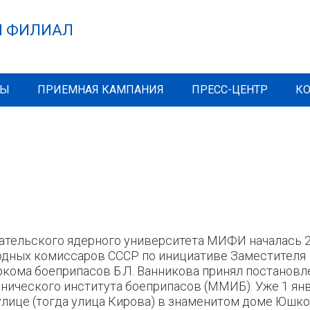
 ФИЛИАЛ
МЫ
ПРИЕМНАЯ КАМПАНИЯ
ПРЕСС-ЦЕНТР
К
ательского ядерного университета МИФИ началась 2
ародных комиссаров СССР по инициативе Заместителя
ркома боеприпасов Б.Л. Ванникова принял постановл
нического института боеприпасов (ММИБ). Уже 1 ян
 улице (тогда улица Кирова) в знаменитом доме Юшк