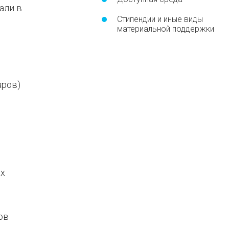
али в
Стипендии и иные виды
материальной поддержки
аров)
ух
ов