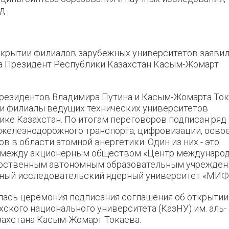
д.
открытии филиалов зарубежных университетов заявил
на Президент Республики Казахстан Касым-Жомарт
 президентов Владимира Путина и Касым-Жомарта То
ии филиалы ведущих технических университетов
ке Казахстан. По итогам переговоров подписан ряд
 железнодорожного транспорта, цифровизации, осво
в в области атомной энергетики. Один из них - это
 между акционерным обществом «Центр междунаро
арственным автономным образовательным учрежде
ный исследовательский ядерный университет «МИФ
ялась церемония подписания соглашения об открытии
ского национального университета (КазНУ) им. аль-
захстана Касым-Жомарт Токаева.