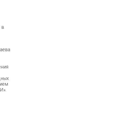
 в
каева
ения
дных
нием
И».