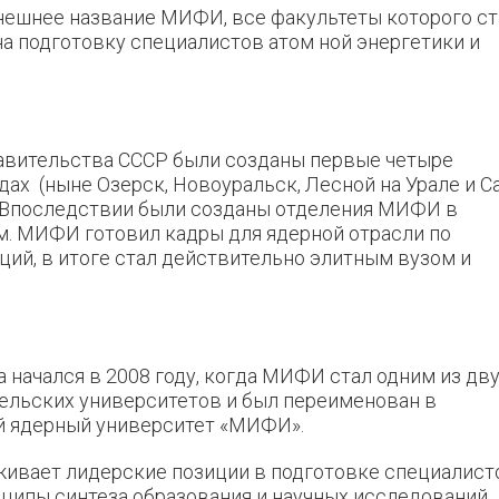
ынешнее название МИФИ, все факультеты которого ст
а подготовку специалистов атом ной энергетики и
равительства СССР были созданы первые четыре
ах (ныне Озерск, Новоуральск, Лесной на Урале и С
. Впоследствии были созданы отделения МИФИ в
м. МИФИ готовил кадры для ядерной отрасли по
ий, в итоге стал действительно элитным вузом и
 начался в 2008 году, когда МИФИ стал одним из дв
ельских университетов и был переименован в
 ядерный университет «МИФИ».
живает лидерские позиции в подготовке специалист
нципы синтеза образования и научных исследований,