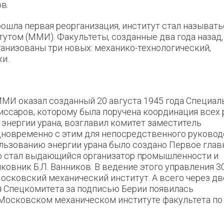
в.
прошла первая реорганизация, институт стал называть
том (ММИ). Факультеты, созданные два года назад,
ганизованы три новых: механико-технологический,
и.
ММИ оказал созданный 20 августа 1945 года Специа
иссаров, которому была поручена координация всех 
энергии урана, возглавил комитет заместитель
одновременно с этим для непосредственного руковод
ользованию энергии урана было создано Первое глав
го стал выдающийся организатор промышленности и
ковник Б.Л. Ванников. В ведение этого управления 3
Московский механический институт. А всего через дв
я Спецкомитета за подписью Берии появилась
 Московском механическом институте факультета по