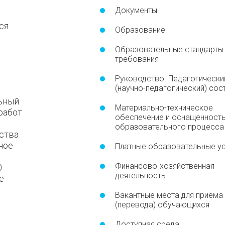
Документы
ся
Образование
Образовательные стандарты
требования
Руководство. Педагогически
(научно-педагогический) сос
льный
Материально-техническое
работ
обеспечение и оснащенност
образовательного процесса
ства
ное
Платные образовательные ус
Финансово-хозяйственная
0
деятельность
е
Вакантные места для приема
(перевода) обучающихся
Доступная среда