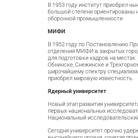
В 1953 году институт приобрел н
большой степени ориентированы н
оборонной промышленности.
МИФИ
В 1952 году по Постановлению П
отделения МИФИ в закрытых город
для подготовки кадров на местах
Обнинске, Снежинске и Трехгорно
широчайшему спектру специализац
приобрел мировую известность.
Ядерный университет
Новый этап развития университета
первых национальных исследоват
Национальный исследовательский
Сегодня университет прочно удер
высочайшего уровня, сочетая при