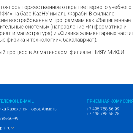
стоялось торжественное открытие первого учебного 
И» на базе КазНУ им аль-Фараби. В филиале
аким востребованным программам как «Защищенные
тельные системы» (направление «Информатика и
риат и магистратура) и «Физика элементарных части
е физика и технологии», бакалавриат).
бный процесс в Алматинском филиале НИЯУ МИФИ.
ТЕЛЕФОН, E-MAIL
ПРИЕМНАЯ КОМИССИ
ика Казахстан, город Алматы
+7 495 788-56-99
+7 495 785-55-25
 788-56-99
hi.ru
(ссылка для отправки email)