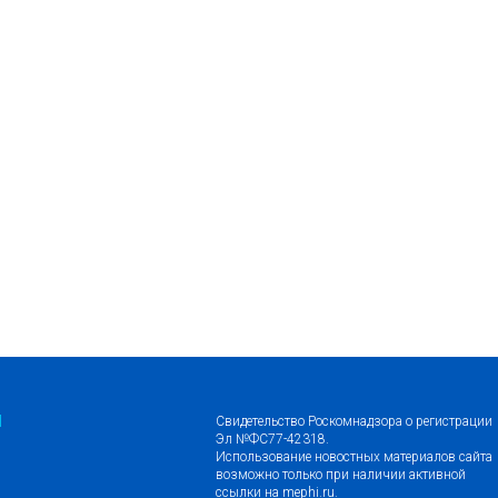
Я
Свидетельство Роскомнадзора о регистрации
Эл №ФС77-42318.
Использование новостных материалов сайта
возможно только при наличии активной
ссылки на
mephi.ru
.